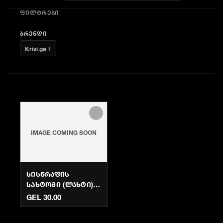
ᲤᲘᲚᲢᲠᲔᲑᲘ
ᲑᲠᲔᲜᲓᲘ
Krivi.ge
1
IMAGE COMING SOON
ᲡᲘᲡᲬᲠᲐᲤᲘᲡ
ᲡᲐᲮᲢᲝᲛᲘ (ᲚᲐᲮᲢᲘ)
ᲕᲐᲠᲯᲘᲨᲘᲡᲗᲕᲘᲡ |
GEL 30.00
KRIVI.GE