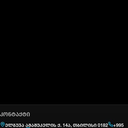
ᲙᲝᲜᲢᲐᲥᲢᲘ
ელგუჯა ამაშუკელის ქ. 14ა, თბილისი 0182
+995