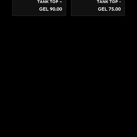
TANK TOP –
TANK TO
PROFESSIONAL
AMAT
GEL 90.00
GEL 75
TRAINING SINGLET
COMPETIT
JERSEY | ADIBT