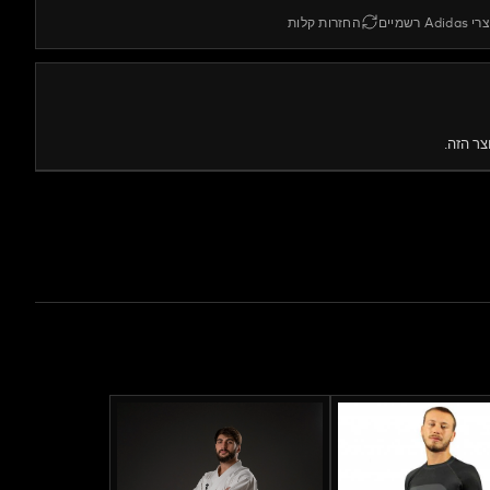
Adida רשמיים
החזרות קלות
צר הזה.