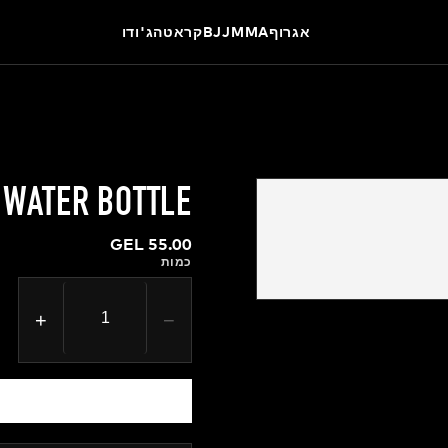
אגרוף
MMA
BJJ
קראטה
ג'ודו
 WATER BOTTLE
GEL 55.00
כמות
+
−