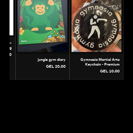
s Boxing Tank Top –
rofessional Training
Singlet
GEL 90.00
jungle gym diary
Gymnasia Martial
Keychain - Pr
GEL 20.00
Sports Souve
GEL 1
Acce