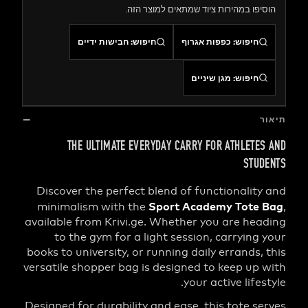
הוסיפו במהירות ציוד שמתאים למוצר
חבישות ידיים
:
חיפוש
כפפות אגרוף
:
חיפו
מגן שיניים
:
חיפו
THE ULTIMATE EVERYDAY CARRY FOR ATHLET
ST
Discover the perfect blend of functionali
Sport Academy Tot
minimalism with the
available from Krivi.ge. Whether you are h
to the gym for a light session, carryin
books to university, or running daily errands
versatile shopper bag is designed to keep u
your active lif
Designed for durability and ease, this tote 