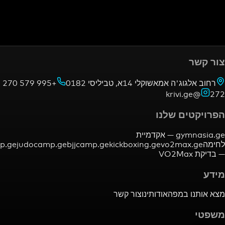
+995 579 270
רחוב אלגוג'ה אמאשוקלי 14א,
הפרויק
אקדמיית
gym
mmacamp.ge
judocamp.ge
bjjcamp.ge
kickboxing.ge
vo2ma
צור קשר
אודותינו
מצא א