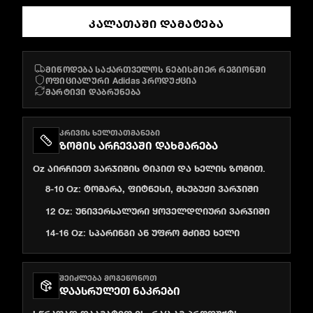
ᲙᲐᲚᲐᲗᲐᲨᲘ ᲓᲐᲛᲐᲢᲔᲑᲐ
მიწოდება საქართველოს ნებისმიერ რეგიონში
ოფიციალური Adidas პროდუქცია
მარტივი დაბრუნება
ᲙᲠᲘᲕᲘᲡ ᲮᲔᲚᲗᲐᲗᲛᲐᲜᲔᲑᲘ
ᲖᲝᲛᲘᲡ ᲐᲠᲩᲔᲕᲐᲨᲘ ᲓᲐᲮᲛᲐᲠᲔᲑᲐ
Oz აირჩიეთ ვარჯიშის ტიპით და ხელის ზომით.
8-10 Oz: ტომარა, ფიტნესი, მსუბუქი ვარჯიში
12 Oz: უნივერსალური ყოველდღიური ვარჯიში
14-16 Oz: სპარინგი ან უფრო მძიმე ხელი
ᲨᲔᲘᲫᲚᲔᲑᲐ ᲛᲝᲒᲔᲬᲝᲜᲝᲗ
ᲓᲐᲐᲡᲠᲣᲚᲔᲗ ᲜᲐᲙᲠᲔᲑᲘ
სწრაფად დაამატეთ ის, რაც ამ პროდუქტს