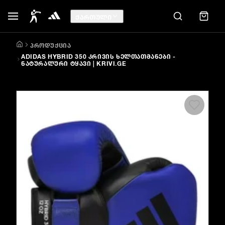
ᲥᲐᲠᲗᲣᲚᲘ
ᲞᲠᲝᲓᲣᲥᲪᲘᲐ
ADIDAS HYBRID 350 ᲙᲠᲘᲕᲘᲡ ᲮᲔᲚᲗᲐᲗᲛᲐᲜᲔᲑᲘ -
ᲜᲐᲢᲣᲠᲐᲚᲣᲠᲘ ᲢᲧᲐᲕᲘ | KRIVI.GE