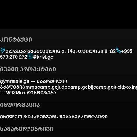
ᲙᲝᲜᲢᲐᲥᲢᲘ
ელგუჯა ამაშუკელის ქ. 14ა, თბილისი 0182
+995
579 270 272
@krivi.ge
ᲩᲕᲔᲜᲘ ᲞᲠᲝᲔᲥᲢᲔᲑᲘ
gymnasia.ge —
საბრძოლო
აკადემია
mmacamp.ge
judocamp.ge
bjjcamp.ge
kickboxin
—
VO2Max ტესტირება
ᲘᲜᲤᲝᲠᲛᲐᲪᲘᲐ
იხილეთ რუკაზე
ჩვენს შესახებ
კონტაქტი
ᲡᲐᲛᲐᲠᲗᲚᲔᲑᲠᲘᲕᲘ