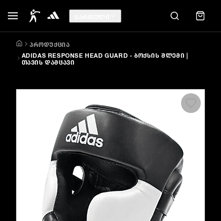
ᲥᲐᲠᲗᲣᲚᲘ
ᲞᲠᲝᲓᲣᲥᲪᲘᲐ
ADIDAS RESPONSE HEAD GUARD - ᲑᲝᲥᲡᲘᲡ ᲨᲚᲔᲛᲘ |
ᲗᲐᲕᲘᲡ ᲓᲐᲛᲪᲐᲕᲘ