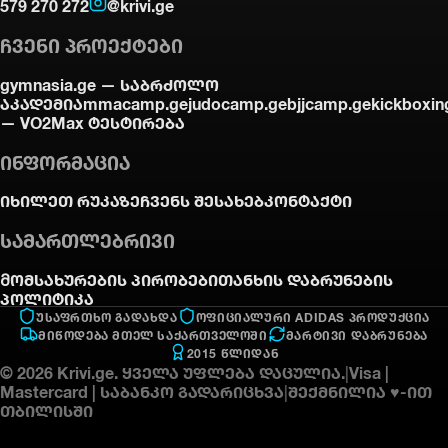
579 270 272
@krivi.ge
ᲩᲕᲔᲜᲘ ᲞᲠᲝᲔᲥᲢᲔᲑᲘ
gymnasia.ge —
საბრძოლო
აკადემია
mmacamp.ge
judocamp.ge
bjjcamp.ge
kickboxin
—
VO2Max ტესტირება
ᲘᲜᲤᲝᲠᲛᲐᲪᲘᲐ
იხილეთ რუკაზე
ჩვენს შესახებ
კონტაქტი
ᲡᲐᲛᲐᲠᲗᲚᲔᲑᲠᲘᲕᲘ
Მომსახურების პირობები
თანხის დაბრუნების
პოლიტიკა
ᲣᲡᲐᲤᲠᲗᲮᲝ ᲒᲐᲓᲐᲮᲓᲐ
ᲝᲤᲘᲪᲘᲐᲚᲣᲠᲘ ADIDAS ᲞᲠᲝᲓᲣᲥᲪᲘᲐ
ᲛᲘᲬᲝᲓᲔᲑᲐ ᲛᲗᲔᲚ ᲡᲐᲥᲐᲠᲗᲕᲔᲚᲝᲨᲘ
ᲛᲐᲠᲢᲘᲕᲘ ᲓᲐᲑᲠᲣᲜᲔᲑᲐ
2015 ᲬᲚᲘᲓᲐᲜ
©
2026
Krivi.ge.
ყველა უფლება დაცულია.
|
Visa |
Mastercard | საბანკო გადარიცხვა
|
შექმნილია ♥-ით
თბილისში