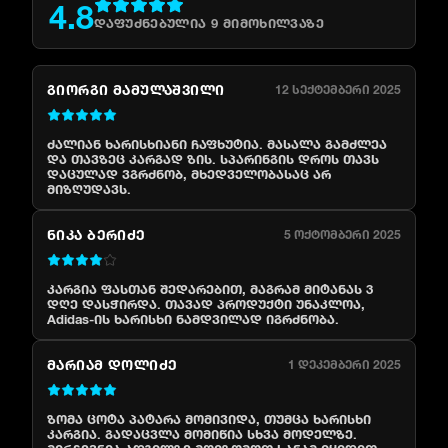
4.8
დაფუძნებულია
9
მიმოხილვაზე
ᲒᲘᲝᲠᲒᲘ ᲛᲐᲛᲣᲚᲐᲨᲕᲘᲚᲘ
12 სექტემბერი 2025
ძალიან ხარისხიანი ჩაფხუტია. მასალა გამძლეა
და თავზეც კარგად ზის. სპარინგის დროს თავს
დაცულად ვგრძნობ, მხედველობასაც არ
მიზღუდავს.
ᲜᲘᲙᲐ ᲑᲔᲠᲘᲫᲔ
5 ოქტომბერი 2025
კარგია ფასთან შედარებით, მაგრამ მიტანას 3
დღე დასჭირდა. თავად პროდუქტი უნაკლოა,
Adidas-ის ხარისხი ნამდვილად იგრძნობა.
ᲛᲐᲠᲘᲐᲛ ᲓᲝᲚᲘᲫᲔ
1 დეკემბერი 2025
ზომა ცოტა პატარა მომივიდა, თუმცა ხარისხი
კარგია. გადაცვლა მომიწია სხვა მოდელზე.
მირჩევნია ადგილზე მოიზომოთ სანამ იყიდით.