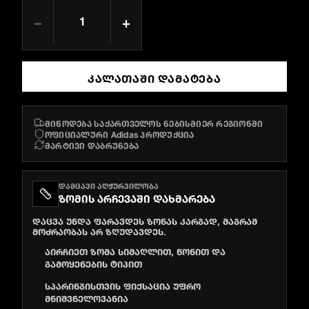
−
+
ᲙᲐᲚᲐᲗᲐᲨᲘ ᲓᲐᲛᲐᲢᲔᲑᲐ
მიწოდება საქართველოს ნებისმიერ რეგიონში
ოფიციალური Adidas პროდუქცია
მარტივი დაბრუნება
ᲓᲐᲛᲪᲐᲕᲘ ᲐᲦᲭᲣᲠᲕᲘᲚᲝᲑᲐ
ᲖᲝᲛᲘᲡ ᲐᲠᲩᲔᲕᲐᲨᲘ ᲓᲐᲮᲛᲐᲠᲔᲑᲐ
დაცვა უნდა ფარავდეს ზონას კარგად, მაგრამ
მოძრაობას არ ზღუდავდეს.
აირჩიეთ ზომა სიმაღლით, წონით და
გამოყენების ტიპით
სპარინგისთვის ფიქსაცია უფრო
მნიშვნელოვანია