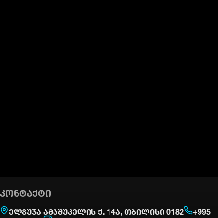
ᲙᲝᲜᲢᲐᲥᲢᲘ
ელგუჯა ამაშუკელის ქ. 14ა, თბილისი 0182
+995