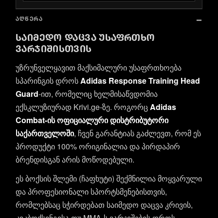
ᲐᲦᲬᲔᲠᲐ
ᲡᲐᲘᲛᲔᲓᲝ ᲓᲐᲪᲕᲐ ᲣᲡᲐᲤᲠᲗᲮᲝ
ᲕᲐᲠᲯᲘᲨᲘᲡᲗᲕᲘᲡ
უზრუნველყავით მაქსიმალური უსაფრთხოება
სპარინგის დროს
Adidas Response Training Head
Guard
-ით, რომელიც ხელმისაწვდომია
ექსკლუზიურად Krivi.ge-ზე. როგორც
Adidas
Combat-ის ოფიციალური დისტრიბუტორი
საქართველოში
, ჩვენ გარანტიას გაძლევთ, რომ ეს
პროდუქტი 100% ორიგინალია და პირდაპირ
ბრენდისგან არის მოწოდებული.
ეს ბოქსის შლემი (ჩაფხუტი) შექმნილია მოყვარული
და პროფესიონალი სპორტსმენებისთვის,
რომლებსაც სჭირდებათ საიმედო დაცვა კრივის,
კიკბოქსინგისა თუ MMA-ს ვარჯიშების დროს.