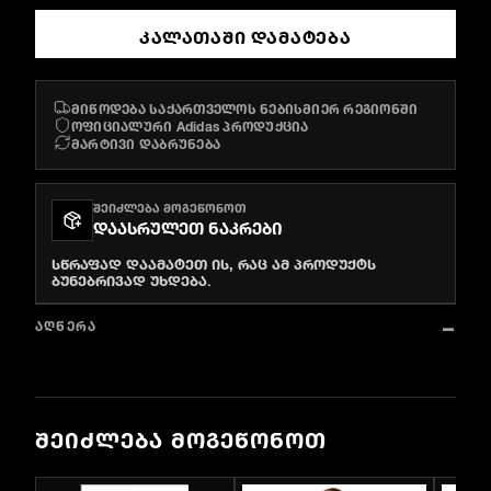
ᲙᲐᲚᲐᲗᲐᲨᲘ ᲓᲐᲛᲐᲢᲔᲑᲐ
მიწოდება საქართველოს ნებისმიერ რეგიონში
ოფიციალური Adidas პროდუქცია
მარტივი დაბრუნება
ᲨᲔᲘᲫᲚᲔᲑᲐ ᲛᲝᲒᲔᲬᲝᲜᲝᲗ
ᲓᲐᲐᲡᲠᲣᲚᲔᲗ ᲜᲐᲙᲠᲔᲑᲘ
სწრაფად დაამატეთ ის, რაც ამ პროდუქტს
ბუნებრივად უხდება.
ᲐᲦᲬᲔᲠᲐ
ᲨᲔᲘᲫᲚᲔᲑᲐ ᲛᲝᲒᲔᲬᲝᲜᲝᲗ