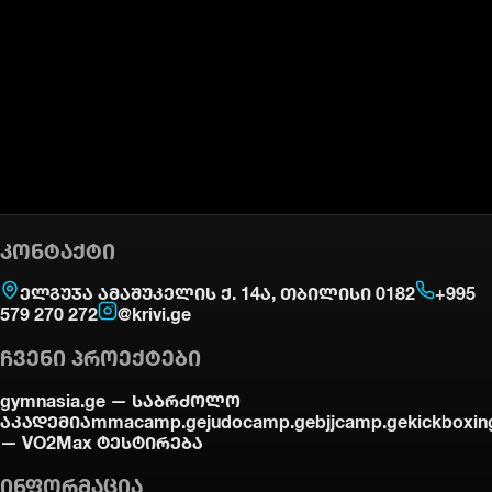
ᲙᲝᲜᲢᲐᲥᲢᲘ
ელგუჯა ამაშუკელის ქ. 14ა, თბილისი 0182
+995
579 270 272
@krivi.ge
ᲩᲕᲔᲜᲘ ᲞᲠᲝᲔᲥᲢᲔᲑᲘ
gymnasia.ge —
საბრძოლო
აკადემია
mmacamp.ge
judocamp.ge
bjjcamp.ge
kickboxin
—
VO2Max ტესტირება
ᲘᲜᲤᲝᲠᲛᲐᲪᲘᲐ