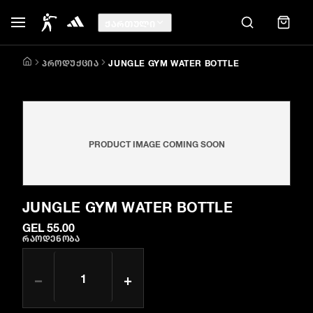
ᲥᲐᲠᲗᲣᲚᲘ
ᲞᲠᲝᲓᲣᲥᲪᲘᲐ
JUNGLE GYM WATER BOTTLE
PRODUCT IMAGE COMING SOON
JUNGLE GYM WATER BOTTLE
GEL 55.00
ᲠᲐᲝᲓᲔᲜᲝᲑᲐ
−
+