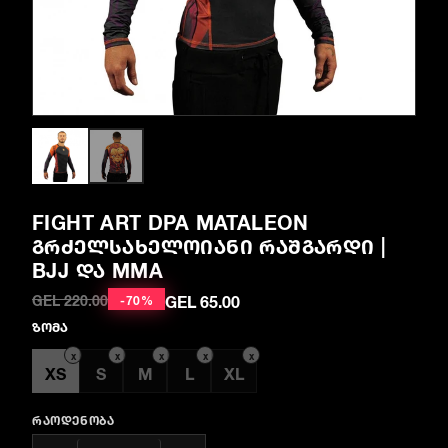
FIGHT ART DPA MATALEON
ᲒᲠᲫᲔᲚᲡᲐᲮᲔᲚᲝᲘᲐᲜᲘ ᲠᲐᲨᲒᲐᲠᲓᲘ |
BJJ ᲓᲐ MMA
GEL 65.00
GEL 220.00
-
70
%
ზომა
x
x
x
x
x
XS
S
M
L
XL
ᲠᲐᲝᲓᲔᲜᲝᲑᲐ