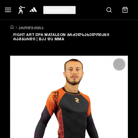
ᲥᲐᲠᲗᲣᲚᲘ
ᲞᲠᲝᲓᲣᲥᲪᲘᲐ
FIGHT ART DPA MATALEON ᲒᲠᲫᲔᲚᲡᲐᲮᲔᲚᲝᲘᲐᲜᲘ
ᲠᲐᲨᲒᲐᲠᲓᲘ | BJJ ᲓᲐ MMA