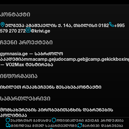
ᲙᲝᲜᲢᲐᲥᲢᲘ
ელგუჯა ამაშუკელის ქ. 14ა, თბილისი 0182
+995
579 270 272
@krivi.ge
ᲩᲕᲔᲜᲘ ᲞᲠᲝᲔᲥᲢᲔᲑᲘ
gymnasia.ge —
საბრძოლო
აკადემია
mmacamp.ge
judocamp.ge
bjjcamp.ge
kickboxin
—
VO2Max ტესტირება
ᲘᲜᲤᲝᲠᲛᲐᲪᲘᲐ
იხილეთ რუკაზე
ჩვენს შესახებ
კონტაქტი
ᲡᲐᲛᲐᲠᲗᲚᲔᲑᲠᲘᲕᲘ
Მომსახურების პირობები
თანხის დაბრუნების
პოლიტიკა
ᲣᲡᲐᲤᲠᲗᲮᲝ ᲒᲐᲓᲐᲮᲓᲐ
ᲝᲤᲘᲪᲘᲐᲚᲣᲠᲘ ADIDAS ᲞᲠᲝᲓᲣᲥᲪᲘᲐ
ᲛᲘᲬᲝᲓᲔᲑᲐ ᲛᲗᲔᲚ ᲡᲐᲥᲐᲠᲗᲕᲔᲚᲝᲨᲘ
ᲛᲐᲠᲢᲘᲕᲘ ᲓᲐᲑᲠᲣᲜᲔᲑᲐ