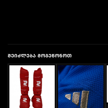
ᲨᲔᲘᲫᲚᲔᲑᲐ ᲛᲝᲒᲔᲬᲝᲜᲝᲗ