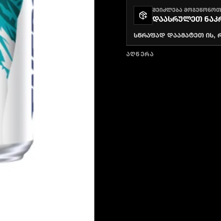
ᲨᲔᲘᲫᲚᲔᲑᲐ ᲛᲝᲒᲔᲬᲝᲜᲝ
ᲓᲐᲐᲡᲠᲣᲚᲔᲗ ᲜᲐᲙ
სწრაფად დაამატეთ ის, 
ᲐᲦᲬᲔᲠᲐ