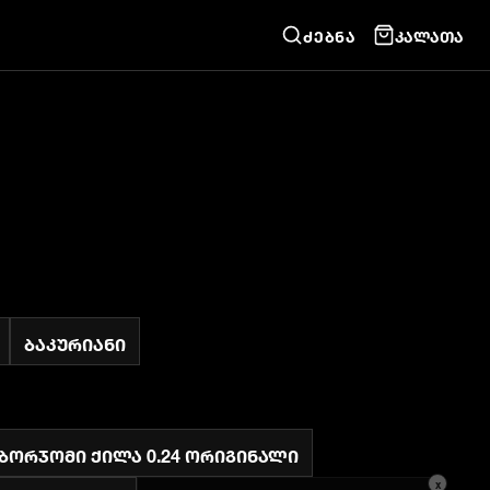
ᲫᲔᲑᲜᲐ
ᲙᲐᲚᲐᲗᲐ
ბაკურიანი
ბორჯომი ქილა 0.24 ორიგინალი
x