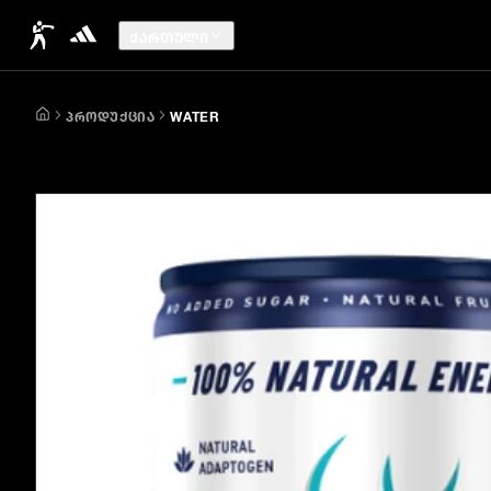
ᲥᲐᲠᲗᲣᲚᲘ
ᲞᲠᲝᲓᲣᲥᲪᲘᲐ
WATER