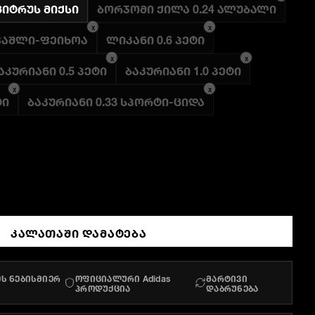
ციტრუს მიქსი
ბორჯომი ქილა 0.24 ალუბალი
x
x
 ვაშლი-ფეიხოა
ლიკანი 0.6 პეტი
x
x
აკურიანი 0.5 პეტი
ბაკურიანი 1.0 პეტი
x
x
ტი
ბაკურიანი 0.33 სპორტი-ციდა
ᲙᲐᲚᲐᲗᲐᲨᲘ ᲓᲐᲛᲐᲢᲔᲑᲐ
ს ნებისმიერ
ოფიციალური Adidas
მარტივი
პროდუქცია
დაბრუნება