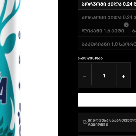
ბორჯომი ქილა 0.24 
ბორჯომი ქილა 0.24
x
ლიკანი 1.5 პეტი
ბ
ბაკურიანი 1.0 სპორ
ᲠᲐᲝᲓᲔᲜᲝᲑᲐ
−
+
მიწოდება საქართველო
რეგიონში