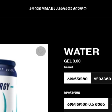
ᲙᲠᲘᲕᲘ
MMA
BJJ
ᲙᲐᲠᲐᲢᲔ
ᲫᲘᲣᲓᲝ
WATER
GEL 3.00
brand
ბორჯომი
ლიკანი
ბორჯომი
ბორჯომი 0.5 შუშა