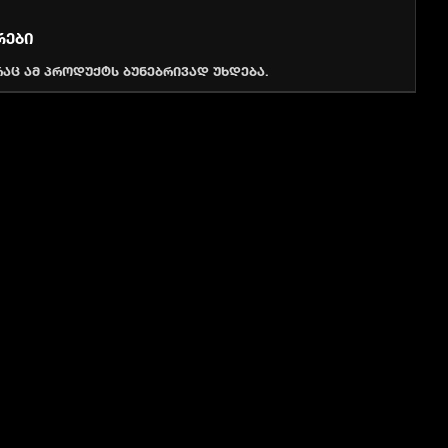
Თ
ᲠᲔᲑᲘ
რაც ამ პროდუქტს ბუნებრივად უხდება.