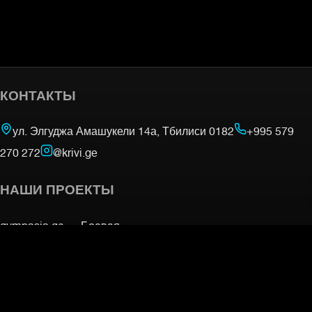
КОНТАКТЫ
ул. Элгуджа Амашукели 14а, Тбилиси 0182
+995 579
270 272
@krivi.ge
НАШИ ПРОЕКТЫ
gymnasia.ge —
Боевая
академия
mmacamp.ge
judocamp.ge
bjjcamp.ge
kickboxing.ge
—
VO2Max тестирование
ИНФОРМАЦИЯ