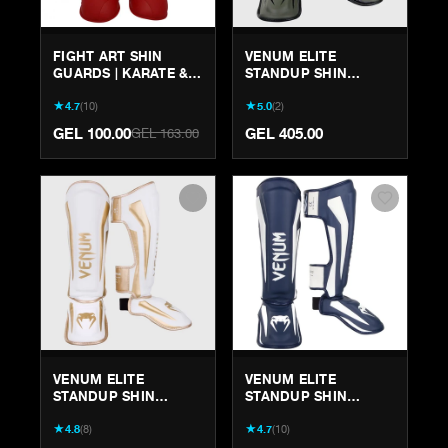
FIGHT ART SHIN
VENUM ELITE
GUARDS | KARATE &
STANDUP SHIN
KICKBOXING
GUARDS -
★
★
4.7
(
10
)
5.0
(
2
)
PROTECTION
KHAKI/BLACK | MUAY
THAI & MMA GEAR
GEL 100.00
GEL 405.00
GEL 163.00
VENUM ELITE
VENUM ELITE
STANDUP SHIN
STANDUP SHIN
GUARDS -
GUARDS -
★
★
4.8
(
8
)
4.7
(
10
)
WHITE/GOLD | MUAY
WHITE/NAVY BLUE
THAI & MMA GEAR