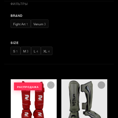
ФИЛЬТРЫ
BRAND
Fight Art
1
Venum
3
SIZE
S
1
M
3
L
4
XL
4
РАСПРОДАЖА