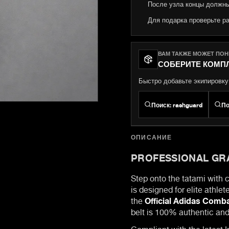
После узла концы должны
Для подарка проверьте р
ВАМ ТАКЖЕ МОЖЕТ ПО
СОБЕРИТЕ КОМП
Быстро добавьте экипировку,
Поиск
:
rashguard
По
ОПИСАНИЕ
PROFESSIONAL GRA
Step onto the tatami with 
is designed for elite athl
the
Official Adidas Comba
belt is 100% authentic and
Compliant with the latest In