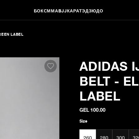
БОКС
ММА
BJJ
КАРАТЭ
ДЗЮДО
GREEN LABEL
ADIDAS 
BELT - E
LABEL
GEL 100.00
Size
260
280
300
32