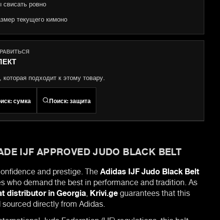
 свисать ровно
азмер текущего кимоно
НРАВИТЬСЯ
ЛЕКТ
 которая подходит к этому товару.
иск
:
сумка
Поиск
:
защита
DE IJF APPROVED JUDO BLACK BELT
confidence and prestige. The
Adidas IJF Judo Black Belt
etes who demand the best in performance and tradition. As
t distributor in Georgia
,
Krivi.ge
guarantees that this
 sourced directly from Adidas.
ternational Judo Federation (IJF) regulations, this belt