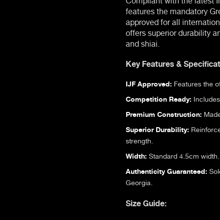
features the mandatory Gre
approved for all internati
offers superior durability 
and shiai.
Key Features & Specificat
IJF Approved:
Features the of
Competition Ready:
Includes 
Premium Construction:
Made 
Superior Durability:
Reinforce
strength.
Width:
Standard 4.5cm width.
Authenticity Guaranteed:
Sold
Georgia.
Size Guide: