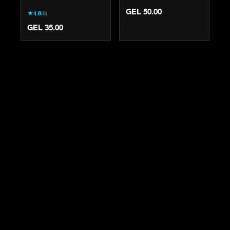
ULTIMATE
MOUTHGUARD -
GEL 50.00
★
4.8
(
6
)
PROTECTION FOR
BLUE
BOXING & MMA
GEL 35.00