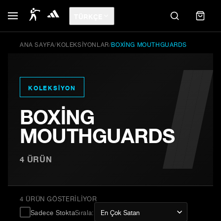
TÜRKÇE
ANA SAYFA
/
KOLEKSIYONLAR
/
BOXING MOUTHGUARDS
KOLEKSIYON
BOXING
MOUTHGUARDS
4
ÜRÜN
4 ÜRÜN GÖSTERILIYOR
Sadece Stokta
Sırala
: