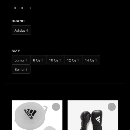
FILTRELER
BRAND
Adidas
4
SIZE
Junior
1
8 Oz
1
10 Oz
1
12 Oz
1
14 Oz
1
Senior
1