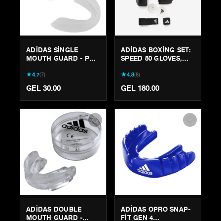
ADIDAS SINGLE
ADIDAS BOXING SET:
MOUTH GUARD - PRO
SPEED 50 GLOVES,
BOXING & MMA
WRAPS &
★
★
4.7
(
7
)
4.8
(
8
)
TEETH PROTECTION
MOUTHGUARD
GEL 30.00
GEL 180.00
ADIDAS DOUBLE
ADIDAS OPRO SNAP-
MOUTH GUARD -
FIT GEN 4