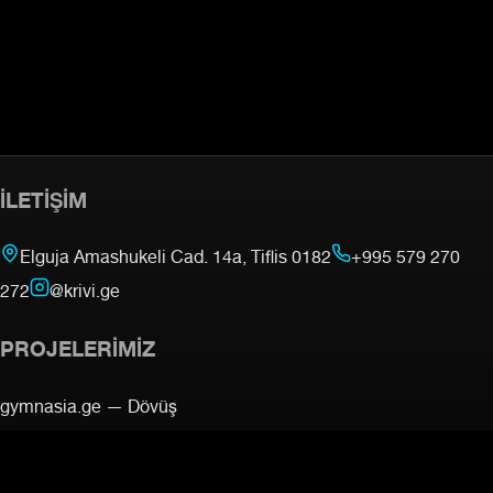
İLETIŞIM
Elguja Amashukeli Cad. 14a, Tiflis 0182
+995 579 270
272
@krivi.ge
PROJELERIMIZ
gymnasia.ge —
Dövüş
Akademisi
mmacamp.ge
judocamp.ge
bjjcamp.ge
kickboxing.ge
—
VO2Max Testi