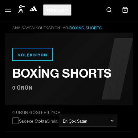
TÜRKÇE
ANA SAYFA
/
KOLEKSIYONLAR
/
BOXING SHORTS
KOLEKSIYON
BOXING SHORTS
0
ÜRÜN
0 ÜRÜN GÖSTERILIYOR
Sadece Stokta
Sırala
: