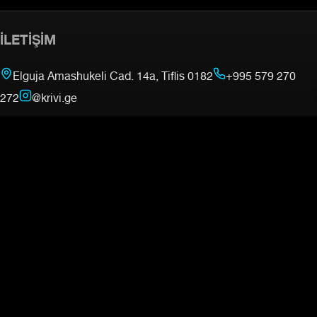
İLETIŞIM
Elguja Amashukeli Cad. 14a, Tiflis 0182
+995 579 270
272
@krivi.ge
PROJELERIMIZ
gymnasia.ge —
Dövüş
Akademisi
mmacamp.ge
judocamp.ge
bjjcamp.ge
kickboxing.ge
—
VO2Max Testi
BILGI
Haritada bul
Hakkımızda
İletişim