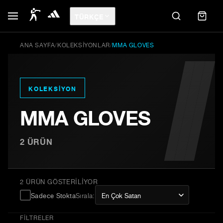
TÜRKÇE
ANA SAYFA
/
KOLEKSIYONLAR
/
MMA GLOVES
KOLEKSIYON
MMA GLOVES
2
ÜRÜN
2 ÜRÜN GÖSTERILIYOR
Sadece Stokta
Sırala
:
FILTRELER