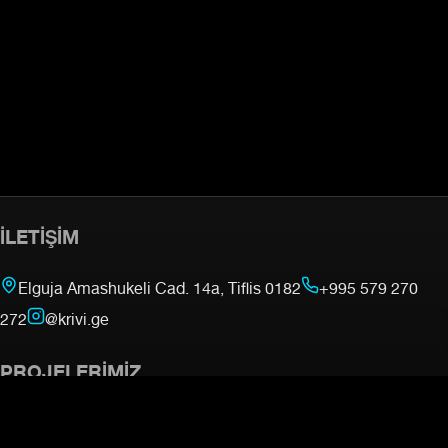
İLETIŞIM
Elguja Amashukeli Cad. 14a, Tiflis 0182
+995 579 270
272
@krivi.ge
PROJELERIMIZ
gymnasia.ge —
Dövüş