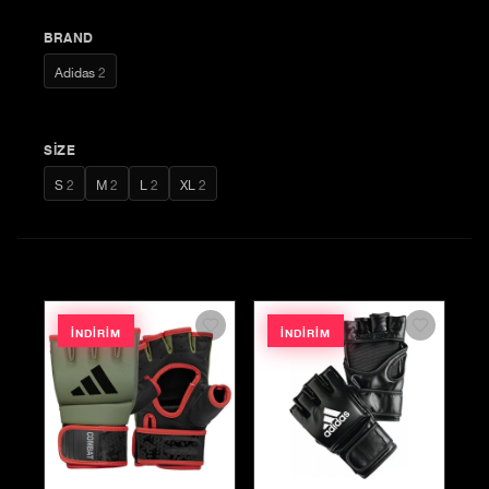
BRAND
Adidas
2
SIZE
S
2
M
2
L
2
XL
2
İNDIRIM
İNDIRIM