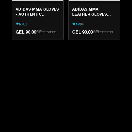
ADIDAS MMA GLOVES
ADIDAS MMA
- AUTHENTIC
LEATHER GLOVES
GRAPPLING &
(ADICSG08) -
★
★
5.0
(
2
)
4.8
(
8
)
STRIKING GEAR
AUTHENTIC COMBAT
GEAR
GEL 90.00
GEL 90.00
GEL 150.00
GEL 150.00