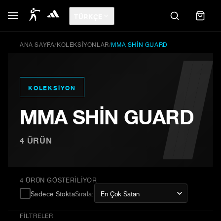
TÜRKÇE
ANA SAYFA
/
KOLEKSIYONLAR
/
MMA SHIN GUARD
KOLEKSIYON
MMA SHIN GUARD
4
ÜRÜN
4 ÜRÜN GÖSTERILIYOR
Sadece Stokta
Sırala
:
FILTRELER