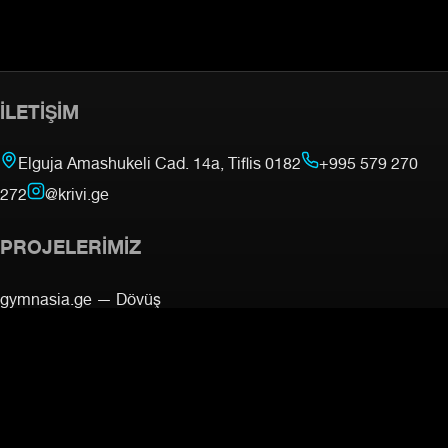
İLETIŞIM
Elguja Amashukeli Cad. 14a, Tiflis 0182
+995 579 270
272
@krivi.ge
PROJELERIMIZ
gymnasia.ge —
Dövüş
Akademisi
mmacamp.ge
judocamp.ge
bjjcamp.ge
kickboxing.ge
—
VO2Max Testi
BILGI