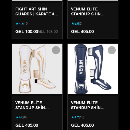
FIGHT ART SHIN
VENUM ELITE
GUARDS | KARATE &
STANDUP SHIN
KICKBOXING
GUARDS -
★
★
4.7
(
10
)
5.0
(
2
)
PROTECTION
KHAKI/BLACK | MUAY
THAI & MMA GEAR
GEL 100.00
GEL 405.00
GEL 163.00
VENUM ELITE
VENUM ELITE
STANDUP SHIN
STANDUP SHIN
GUARDS -
GUARDS -
★
★
4.8
(
8
)
4.7
(
10
)
WHITE/GOLD | MUAY
WHITE/NAVY BLUE
THAI & MMA GEAR
GEL 405.00
GEL 405.00