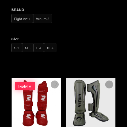
BRAND
Fight Art
1
Venum
3
SIZE
S
1
M
3
L
4
XL
4
İNDIRIM