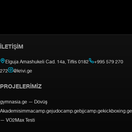
İLETIŞIM
Elguja Amashukeli Cad. 14a, Tiflis 0182
+995 579 270
272
@krivi.ge
PROJELERIMIZ
gymnasia.ge —
Dövüş
Akademisi
mmacamp.ge
judocamp.ge
bjjcamp.ge
kickboxing.ge
—
VO2Max Testi