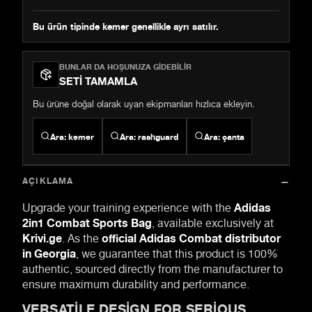
Bu ürün tipinde kemer genellikle ayrı satılır.
BUNLAR DA HOŞUNUZA GIDEBILIR
SETI TAMAMLA
Bu ürüne doğal olarak uyan ekipmanları hızlıca ekleyin.
Ara
:
kemer
Ara
:
rashguard
Ara
:
çanta
AÇIKLAMA
Upgrade your training experience with the
Adidas
2in1 Combat Sports Bag
, available exclusively at
Krivi.ge
. As the
official Adidas Combat distributor
in Georgia
, we guarantee that this product is 100%
authentic, sourced directly from the manufacturer to
ensure maximum durability and performance.
VERSATILE DESIGN FOR SERIOUS