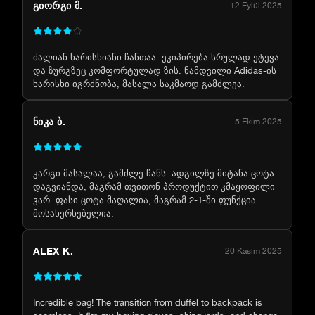
ᲒᲘᲝᲠᲒᲘ Მ.
12 Eylül 2025
ძალიან ხარისხიანი ჩანთაა. ეკიპირება სრულად ეტევა
და ზურგზეც კომფორტულად ზის. ნამდვილი Adidas-ის
ხარისხი იგრძნობა, მასალა საკმაოდ გამძლეა.
ᲜᲘᲙᲐ Ბ.
5 Ekim 2025
კარგი მასალაა, გამძლე ჩანს. ადგილზე მიტანა ცოტა
დაგვიანდა, მაგრამ თვითონ პროდუქტით კმაყოფილი
ვარ. ფასი ცოტა მაღალია, მაგრამ 2-1-ში ფუნქცია
მოსახერხებელია.
ALEX K.
20 Kasım 2025
Incredible bag! The transition from duffel to backpack is
seamless. It fits my boxing gloves, shinguards, and change