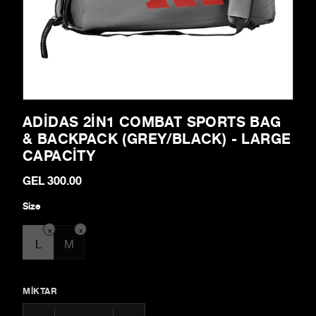
ADIDAS 2IN1 COMBAT SPORTS BAG
& BACKPACK (GREY/BLACK) - LARGE
CAPACITY
GEL 300.00
Size
x
x
L
M
MIKTAR