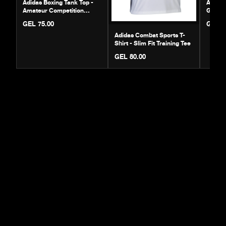
Adidas Boxing Tank Top -
Adidas
Amateur Competition
Gloves 
Jersey | ADIBTT02
Sparri
GEL 75.00
GEL 1
Adidas Combat Sports T-
Shirt - Slim Fit Training Tee
GEL 80.00