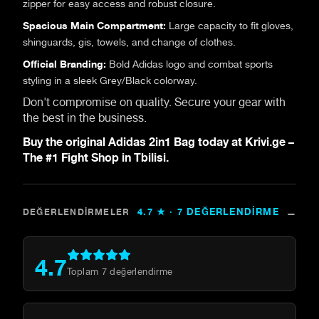
zipper for easy access and robust closure.
Spacious Main Compartment:
Large capacity to fit gloves,
shinguards, gis, towels, and change of clothes.
Official Branding:
Bold Adidas logo and combat sports
styling in a sleek Grey/Black colorway.
Don't compromise on quality. Secure your gear with
the best in the business.
Buy the original Adidas 2in1 Bag today at Krivi.ge –
The #1 Fight Shop in Tbilisi.
4.7
★ ·
7
DEĞERLENDIRME
DEĞERLENDIRMELER
4.7
Toplam
7
değerlendirme