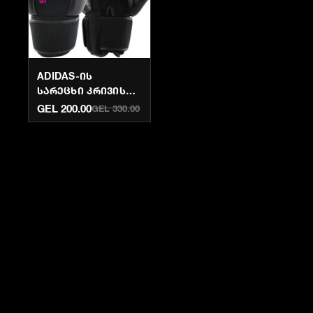
ADIDAS-ᲘᲡ
ᲡᲐᲠᲔᲪᲮᲘ ᲙᲠᲘᲕᲘᲡ
ᲮᲔᲚᲗᲐᲗᲛᲐᲜᲔᲑᲘ -
GEL 200.00
GEL 330.00
ᲨᲐᲕᲘ/ᲕᲐᲠᲓᲘᲡᲤᲔᲠᲘ |
KRIVI.GE