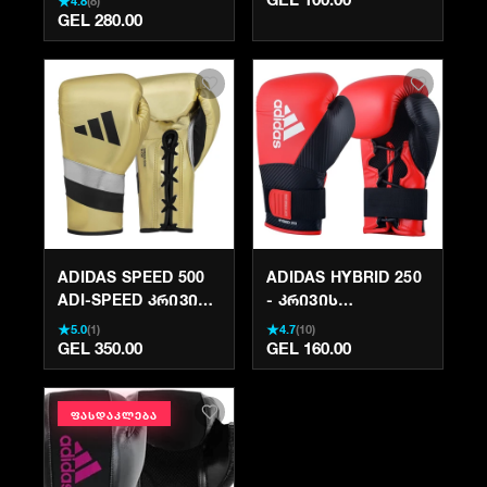
(ᲗᲐᲡᲛᲔᲑᲘᲗ) |
ᲕᲐᲠᲯᲘᲨᲘ ᲓᲐ
GEL 280.00
KRIVI.GE
ᲡᲞᲐᲠᲘᲜᲒᲘ
ADIDAS SPEED 500
ADIDAS HYBRID 250
ADI-SPEED ᲙᲠᲘᲕᲘᲡ
- ᲙᲠᲘᲕᲘᲡ
ᲮᲔᲚᲗᲐᲗᲛᲐᲜᲔᲑᲘ |
ᲡᲐᲕᲐᲠᲯᲘᲨᲝ
★
★
5.0
(
1
)
4.7
(
10
)
ᲜᲐᲢᲣᲠᲐᲚᲣᲠᲘ
ᲮᲔᲚᲗᲐᲗᲛᲐᲜᲔᲑᲘ |
GEL 350.00
GEL 160.00
ᲢᲧᲐᲕᲘ
KRIVI.GE
ᲤᲐᲡᲓᲐᲙᲚᲔᲑᲐ