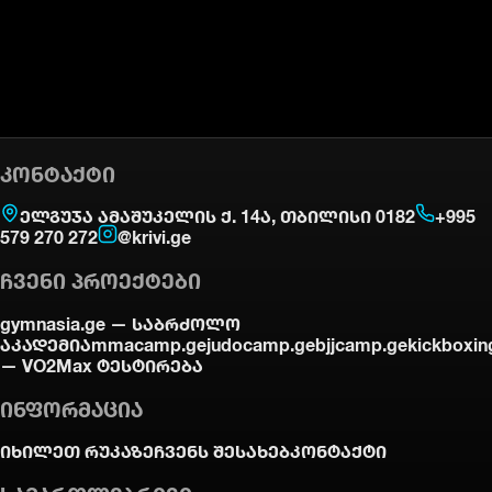
ᲙᲝᲜᲢᲐᲥᲢᲘ
ელგუჯა ამაშუკელის ქ. 14ა, თბილისი 0182
+995
579 270 272
@krivi.ge
ᲩᲕᲔᲜᲘ ᲞᲠᲝᲔᲥᲢᲔᲑᲘ
gymnasia.ge —
საბრძოლო
აკადემია
mmacamp.ge
judocamp.ge
bjjcamp.ge
kickboxin
—
VO2Max ტესტირება
ᲘᲜᲤᲝᲠᲛᲐᲪᲘᲐ
იხილეთ რუკაზე
ჩვენს შესახებ
კონტაქტი