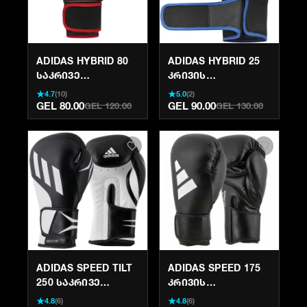
ADIDAS HYBRID 80
ADIDAS HYBRID 25
ᲡᲐᲙᲠᲘᲕᲔ
ᲙᲠᲘᲕᲘᲡ
ᲮᲔᲚᲗᲐᲗᲛᲐᲜᲔᲑᲘ
ᲮᲔᲚᲗᲐᲗᲛᲐᲜᲔᲑᲘ |
★
★
4.7
(
10
)
5.0
(
2
)
ᲝᲠᲘᲒᲘᲜᲐᲚᲘ |
GEL 80.00
GEL 90.00
GEL 120.00
GEL 130.00
KRIVI.GE
ADIDAS SPEED TILT
ADIDAS SPEED 175
250 ᲡᲐᲙᲠᲘᲕᲔ
ᲙᲠᲘᲕᲘᲡ
ᲮᲔᲚᲗᲐᲗᲛᲐᲜᲔᲑᲘ -
ᲮᲔᲚᲗᲐᲗᲛᲐᲜᲔᲑᲘ -
★
★
4.8
(
6
)
4.8
(
6
)