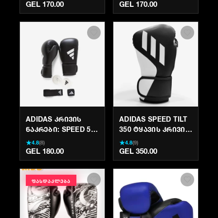
ᲝᲠᲘᲒᲘᲜᲐᲚᲘ |
ᲝᲠᲘᲒᲘᲜᲐᲚᲘ |
GEL 170.00
GEL 170.00
KRIVI.GE
KRIVI.GE
ADIDAS ᲙᲠᲘᲕᲘᲡ
ADIDAS SPEED TILT
ᲜᲐᲙᲠᲔᲑᲘ: SPEED 50
350 ᲢᲧᲐᲕᲘᲡ ᲙᲠᲘᲕᲘᲡ
ᲮᲔᲚᲗᲐᲗᲛᲐᲜᲔᲑᲘ,
ᲮᲔᲚᲗᲐᲗᲛᲐᲜᲔᲑᲘ |
★
★
4.8
(
8
)
4.8
(
9
)
ᲑᲘᲜᲢᲔᲑᲘ ᲓᲐ ᲙᲐᲞᲐ
KRIVI.GE
GEL 180.00
GEL 350.00
ᲤᲐᲡᲓᲐᲙᲚᲔᲑᲐ