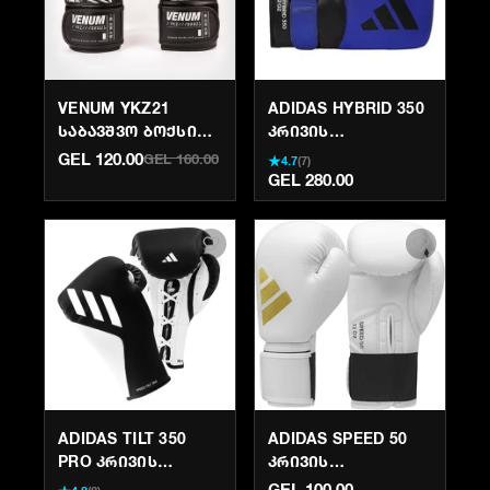
VENUM YKZ21
ADIDAS HYBRID 350
ᲡᲐᲑᲐᲕᲨᲕᲝ ᲑᲝᲥᲡᲘᲡ
ᲙᲠᲘᲕᲘᲡ
ᲮᲔᲚᲗᲐᲗᲛᲐᲜᲔᲑᲘ -
ᲮᲔᲚᲗᲐᲗᲛᲐᲜᲔᲑᲘ -
GEL 120.00
GEL 160.00
★
4.7
(
7
)
ᲨᲐᲕᲘ/ᲗᲔᲗᲠᲘ |
ᲜᲐᲢᲣᲠᲐᲚᲣᲠᲘ
GEL 280.00
KRIVI.GE
ᲢᲧᲐᲕᲘ | KRIVI.GE
ADIDAS TILT 350
ADIDAS SPEED 50
PRO ᲙᲠᲘᲕᲘᲡ
ᲙᲠᲘᲕᲘᲡ
ᲮᲔᲚᲗᲐᲗᲛᲐᲜᲔᲑᲘ
ᲮᲔᲚᲗᲐᲗᲛᲐᲜᲔᲑᲘ |
GEL 100.00
★
4.8
(
8
)