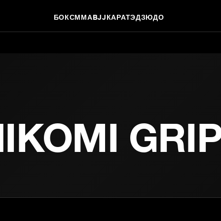
БОКС
ММА
BJJ
КАРАТЭ
ДЗЮДО
IKOMI GRI