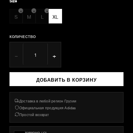
Size
x
x
x
S
M
L
XL
КОЛИЧЕСТВО
−
+
ДОБАВИТЬ В КОРЗИНУ
Доставка в любой регион Грузии
Официальная продукция Adidas
Простой возврат
КИМОНО / GI