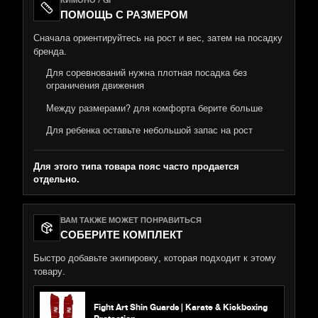
ПОМОЩЬ С РАЗМЕРОМ
Сначала ориентируйтесь на рост и вес, затем на посадку
бренда.
Для соревнований нужна плотная посадка без
ограничения движения
Между размерами? для комфорта берите больше
Для ребенка оставьте небольшой запас на рост
Для этого типа товара пояс часто продается
отдельно.
ВАМ ТАКЖЕ МОЖЕТ ПОНРАВИТЬСЯ
СОБЕРИТЕ КОМПЛЕКТ
Быстро добавьте экипировку, которая подходит к этому
товару.
Fight Art Shin Guards | Karate & Kickboxing
Protection