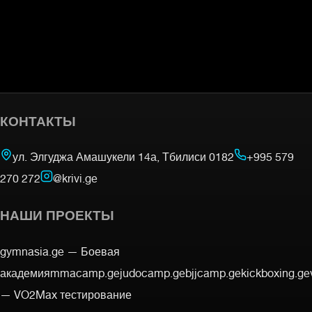
КОНТАКТЫ
ул. Элгуджа Амашукели 14а, Тбилиси 0182
+995 579
270 272
@krivi.ge
НАШИ ПРОЕКТЫ
gymnasia.ge —
Боевая
академия
mmacamp.ge
judocamp.ge
bjjcamp.ge
kickboxing.ge
—
VO2Max тестирование