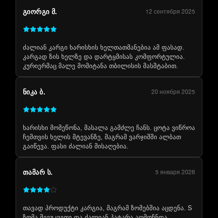
ᲒᲘᲝᲠᲒᲘ Მ.
12 сентября 2025
ძალიან კარგი ხარისხის ხელთათმანებია ამ ფასად.
კარგად ზის ხელზე და დარტყმისას კომფორტულია.
კურიერმაც მალე მომიტანა თბილისის მასშტაბით.
ᲜᲘᲙᲐ Ბ.
20 ноября 2025
ხარისხი მომეწონა, მასალა გამძლე ჩანს. ცოტა ვიწროა
ჩემთვის ხელის მტევანზე, მაგრამ ვარჯიშში ალბათ
გაიწევა. ფასი ძალიან მისაღებია.
ᲗᲐᲛᲐᲠ Ს.
5 января 2026
თავად პროდუქტი კარგია, მაგრამ ზომებშია აცდენა. S
ზომა შევუკვეთე და ძალიან პატარა აღმოჩნდა