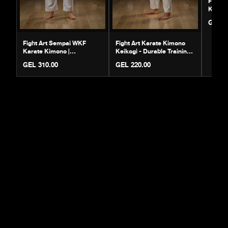
Karate
Protec
GEL 1
Fight Art Sempai WKF
Fight Art Karate Kimono
Karate Kimono |
Keikogi - Durable Training
Competition & Training
Gi
GEL 310.00
GEL 220.00
Uniform