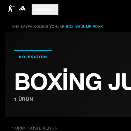
TÜRKÇE
ANA SAYFA
/
KOLEKSIYONLAR
/
BOXING JUMP ROAR
KOLEKSIYON
BOXING J
1
ÜRÜN
1 ÜRÜN GÖSTERILIYOR