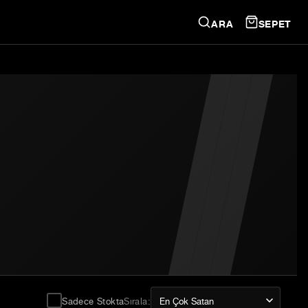
ARA
SEPET
Sadece Stokta
Sırala
: