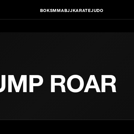
BOKS
MMA
BJJ
KARATE
JUDO
UMP ROAR